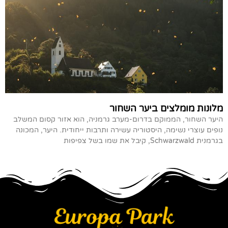
מלונות מומלצים ביער השחור
היער השחור, הממוקם בדרום-מערב גרמניה, הוא אזור קסום המשלב
נופים עוצרי נשימה, היסטוריה עשירה ותרבות ייחודית. היער, המכונה
בגרמנית Schwarzwald, קיבל את שמו בשל צפיפות