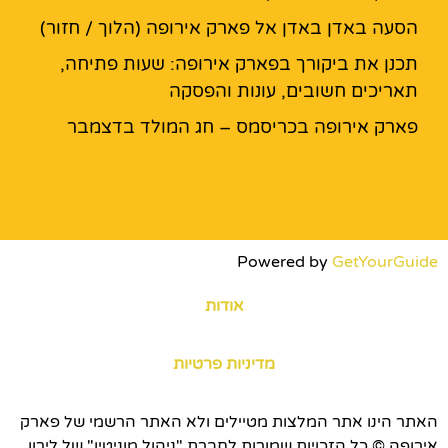
הסעה באדן באדן אל פארק אירופה (הלוך / חזור)
תכנן את ביקורך בפארק אירופה: שעות פתיחה,
תאריכים חשובים, עונות והפסקה
פארק אירופה בכריסמס – חג המולד בדצמבר
Powered by
GetYourGuide
אודות
מדיניות פרטיות
האתר הינו אתר המלצות מטיילים ולא האתר הרשמי של פארק
אירופה © כל הזכויות שמורות לחברת "ניהול מוניטין" של לירון