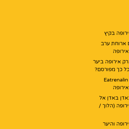
רופה בקיץ
 ארוחת ערב
ירופה
ק אירופה ביער
ל כך מפורסם?
מסעדת Eatrenalin
ירופה
דן באדן אל
רופה (הלוך /
רופה והיער