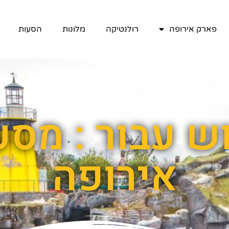
פארק אירופה
רולנטיקה
מלונות
הסעות
ש עבור : מס
אירופה