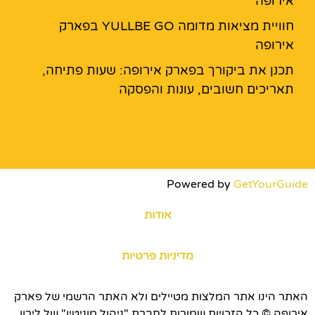
אירופה
חוויית מציאות מדומה YULLBE GO בפארק
אירופה
תכנן את ביקורך בפארק אירופה: שעות פתיחה,
תאריכים חשובים, עונות והפסקה
Powered by
GetYourGuide
אודות
מדיניות פרטיות
האתר הינו אתר המלצות מטיילים ולא האתר הרשמי של פארק
אירופה © כל הזכויות שמורות לחברת "ניהול מוניטין" של לירון