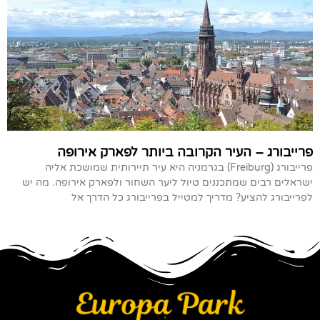
פרייבורג – העיר הקרובה ביותר לפארק אירופה
פרייבורג (Freiburg) בגרמניה היא עיר תיירותית שמושכת אליה
ישראלים רבים שמתכננים טיול ליער השחור ולפארק אירופה. מה יש
לפרייבורג להציע? מדריך למטייל בפרייבורג כל הדרך אל