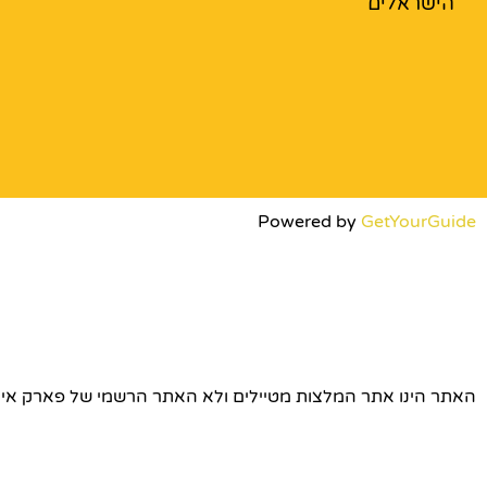
הישראלים
Powered by
GetYourGuide
האתר הינו אתר המלצות מטיילים ולא האתר הרשמי של פארק אירופה © כל הז