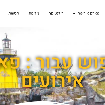
פארק אירופה
רולנטיקה
מלונות
הסעות
וש עבור : פא
אירועים