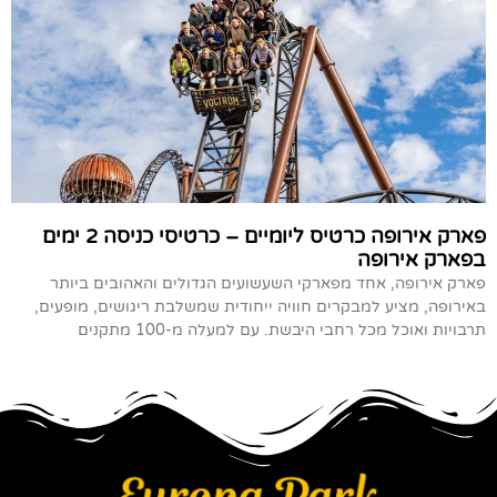
פארק אירופה כרטיס ליומיים – כרטיסי כניסה 2 ימים
בפארק אירופה
פארק אירופה, אחד מפארקי השעשועים הגדולים והאהובים ביותר
באירופה, מציע למבקרים חוויה ייחודית שמשלבת ריגושים, מופעים,
תרבויות ואוכל מכל רחבי היבשת. עם למעלה מ-100 מתקנים