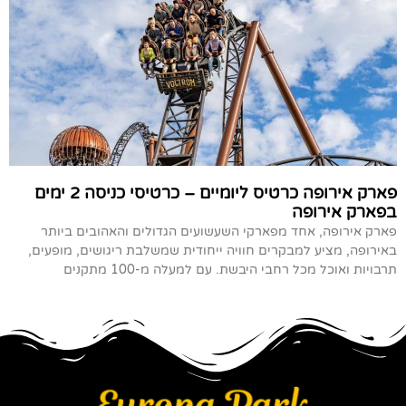
פארק אירופה כרטיס ליומיים – כרטיסי כניסה 2 ימים
בפארק אירופה
פארק אירופה, אחד מפארקי השעשועים הגדולים והאהובים ביותר
באירופה, מציע למבקרים חוויה ייחודית שמשלבת ריגושים, מופעים,
תרבויות ואוכל מכל רחבי היבשת. עם למעלה מ-100 מתקנים