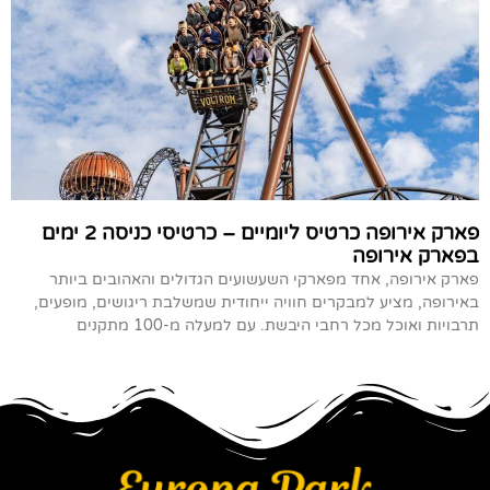
פארק אירופה כרטיס ליומיים – כרטיסי כניסה 2 ימים
בפארק אירופה
פארק אירופה, אחד מפארקי השעשועים הגדולים והאהובים ביותר
באירופה, מציע למבקרים חוויה ייחודית שמשלבת ריגושים, מופעים,
תרבויות ואוכל מכל רחבי היבשת. עם למעלה מ-100 מתקנים