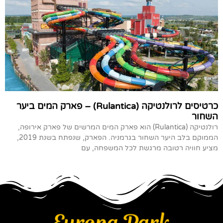
כרטיסים לרולנטיקה (Rulantica) – פארק המים ביער
השחור
רולנטיקה (Rulantica) הוא פארק המים המרשים של פארק אירופה,
הממוקם בלב היער השחור בגרמניה. הפארק, שנפתח בשנת 2019,
מציע חוויה רטובה מרגשת לכל המשפחה, עם