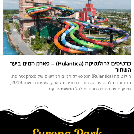
כרטיסים לרולנטיקה (Rulantica) – פארק המים ביער
השחור
רולנטיקה (Rulantica) הוא פארק המים המרשים של פארק אירופה,
הממוקם בלב היער השחור בגרמניה. הפארק, שנפתח בשנת 2019,
מציע חוויה רטובה מרגשת לכל המשפחה, עם