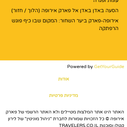
עונות ופגרה
הסעה באדן באדן אל פארק אירופה (הלוך / חזור)
אירופה-פארק ביער השחור: המקום שבו כיף פוגש
הרפתקה
Powered by
GetYourGuide
אודות
מדיניות פרטיות
האתר הינו אתר המלצות מטיילים ולא האתר הרשמי של פארק
אירופה © כל הזכויות שמורות לחברת "ניהול מוניטין" של לירון
קטלן וסוכנות TRAVELERS.CO.IL