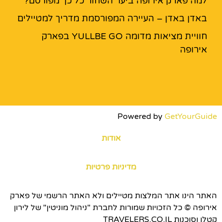
למה פארק אירופה ביער השחור כל כך מפורסם?
באדן באדן – העיירה המפורסמת מדריך למטיילים
חוויית מציאות מדומה YULLBE GO בפארק
אירופה
Powered by
GetYourGuide
אודות
מדיניות פרטיות
האתר הינו אתר המלצות מטיילים ולא האתר הרשמי של פארק
אירופה © כל הזכויות שמורות לחברת "ניהול מוניטין" של לירון
קטלן וסוכנות TRAVELERS.CO.IL