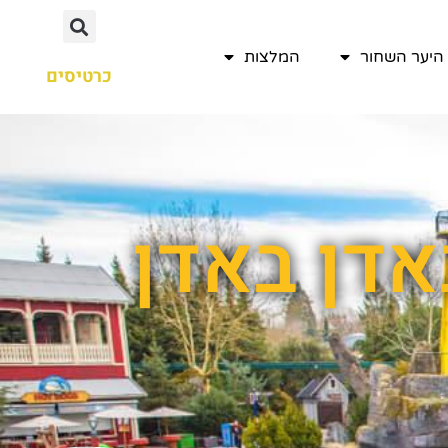
היער השחור
המלצות
כרטיסים
אדן באדן