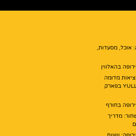
: אוכל, מסעדות,
רופה בהאלווין
מציאות מדומה
YULLBE GO בפארק
רופה בחורף
חור: מדריך
ם
רופה: שעות