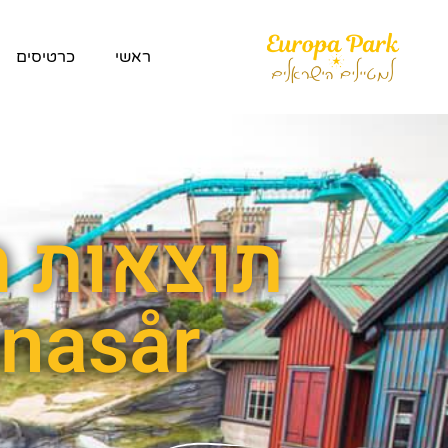
ראשי
כרטיסים
תוצאות ח
Krønasår בפאר