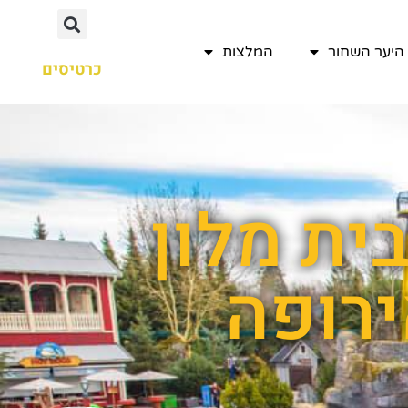
היער השחור
המלצות
כרטיסים
ית מלון