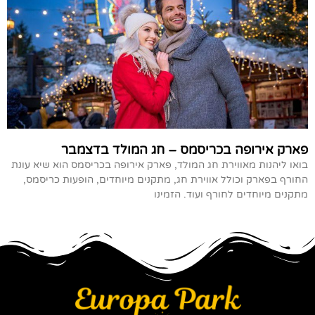
פארק אירופה בכריסמס – חג המולד בדצמבר
בואו ליהנות מאווירת חג המולד, פארק אירופה בכריסמס הוא שיא עונת
החורף בפארק וכולל אווירת חג, מתקנים מיוחדים, הופעות כריסמס,
מתקנים מיוחדים לחורף ועוד. הזמינו