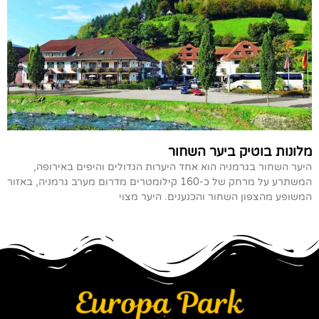
מלונות בוטיק ביער השחור
היער השחור בגרמניה הוא אחד היערות הגדולים והיפים באירופה,
המשתרע על מרחק של כ-160 קילומטרים מדרום מערב גרמניה, באזור
המשופע מהצפון השחור והכנענים. היער מצוי