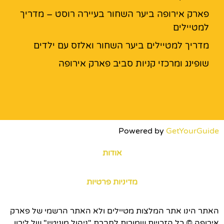
פארק אירופה ביער השחור בעיירה רוסט – מדריך
למטיילים
מדריך למטיילים ביער השחור ואלזס עם ילדים
שופינג ומרכזי קניות סביב פארק אירופה
Powered by
GetYourGuide
אודות
מדיניות פרטיות
האתר הינו אתר המלצות מטיילים ולא האתר הרשמי של פארק
אירופה © כל הזכויות שמורות לחברת "ניהול מוניטין" של לירון