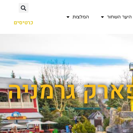
היער השחור
המלצות
כרטיסים
פארק גרמניה