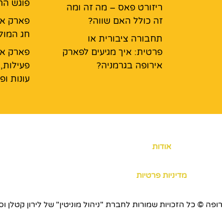
פוגש ה
ריזורט פאס – מה זה ומה
זה כולל האם שווה?
פארק אי
חג המול
תחבורה ציבורית או
פרטית: איך מגיעים לפארק
פארק אי
אירופה בגרמניה?
פעילות,
עונות ופ
אודות
מדיניות פרטיות
כויות שמורות לחברת "ניהול מוניטין" של לירון קטלן וסוכנות ERS.CO.IL