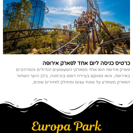
כרטיס כניסה ליום אחד לפארק אירופה
פארק אירופה הוא אחד מפארקי השעשועים הגדולים והמרהיבים
באירופה, והוא ממוקם בעיירה רוסט בגרמניה, בלב היער השחור.
הפארק משתרע על שטח עצום ומחולק לאזורים שונים,