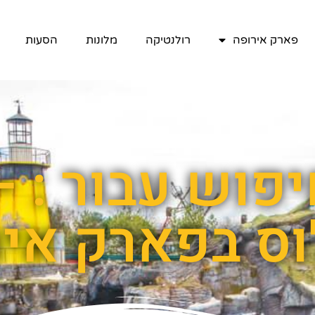
פארק אירופה
רולנטיקה
מלונות
הסעות
פוש עבור : –
וס בפארק איר