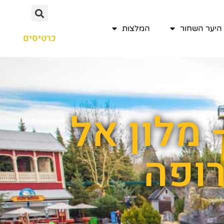
היער השחור
המלצות
כרטיסים
 מלון אל
ופה