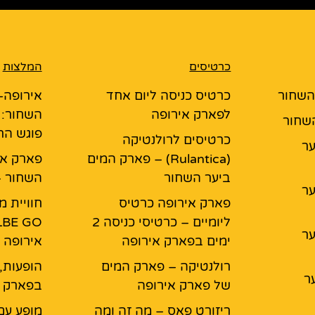
כרטיסים
המלצות
 השחור
כרטיס כניסה ליום אחד
אירופה-
לפארק אירופה
השחור: 
השחור
פוגש ה
כרטיסים לרולנטיקה
יער
(Rulantica) – פארק המים
פארק אי
ביער השחור
השחור –
יער
פארק אירופה כרטיס
חוויית 
ליומיים – כרטיסי כניסה 2
יער
ימים בפארק אירופה
אירופה
רולנטיקה – פארק המים
הופעות,
ר
של פארק אירופה
בפארק א
ריזורט פאס – מה זה ומה
מופע עם