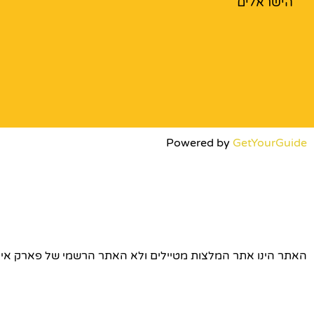
הישראלים
Powered by
GetYourGuide
האתר הינו אתר המלצות מטיילים ולא האתר הרשמי של פארק אירופה © כל הז