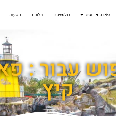
פארק אירופה
רולנטיקה
מלונות
הסעות
וש עבור : פא
קיץ