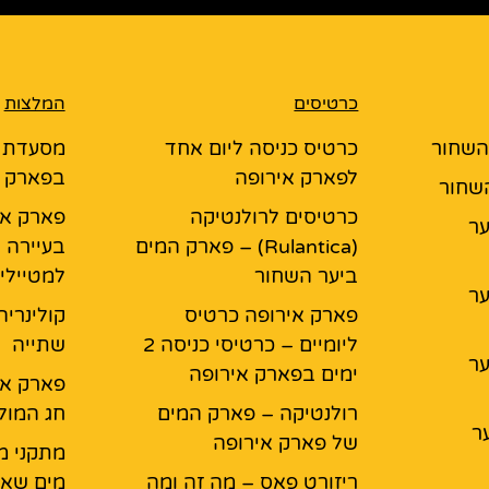
כרטיסים
המלצות
 השחור
כרטיס כניסה ליום אחד
לפארק אירופה
בפארק א
השחור
כרטיסים לרולנטיקה
פארק אי
יער
(Rulantica) – פארק המים
בעיירה 
ביער השחור
למטיילי
יער
פארק אירופה כרטיס
קולינריה
ליומיים – כרטיסי כניסה 2
שתייה
יער
ימים בפארק אירופה
פארק אי
רולנטיקה – פארק המים
חג המול
ר
של פארק אירופה
מתקני מ
ריזורט פאס – מה זה ומה
מים שאס