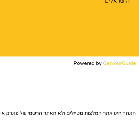
הישראלים
Powered by
GetYourGuide
האתר הינו אתר המלצות מטיילים ולא האתר הרשמי של פארק אירופה © כל הז