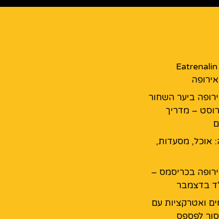
מסעדת Eatrenalin
ירופה
רופה ביער השחור
רוסט – מדריך
ם
: אוכל, מסעדות,
רופה בכריסמס –
ד בדצמבר
ים ואטרקציות עם
ור לפספס