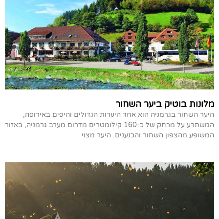
מלונות בוטיק ביער השחור
היער השחור בגרמניה הוא אחד היערות הגדולים והיפים באירופה,
המשתרע על מרחק של כ-160 קילומטרים מדרום מערב גרמניה, באזור
המשופע מהצפון השחור והכנענים. היער מצוי