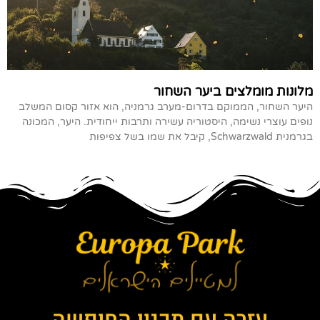
מלונות מומלצים ביער השחור
היער השחור, הממוקם בדרום-מערב גרמניה, הוא אזור קסום המשלב
נופים עוצרי נשימה, היסטוריה עשירה ותרבות ייחודית. היער, המכונה
בגרמנית Schwarzwald, קיבל את שמו בשל צפיפות
עזרה עם תכנון החופשה