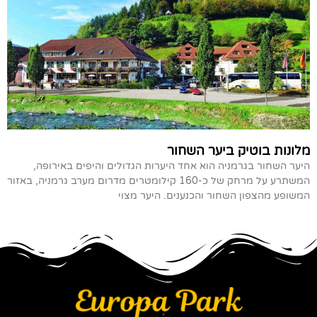
מלונות בוטיק ביער השחור
היער השחור בגרמניה הוא אחד היערות הגדולים והיפים באירופה,
המשתרע על מרחק של כ-160 קילומטרים מדרום מערב גרמניה, באזור
המשופע מהצפון השחור והכנענים. היער מצוי