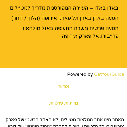
באדן באדן – העיירה המפורסמת מדריך למטיילים
הסעה באדן באדן אל פארק אירופה (הלוך / חזור)
הסעה פרטית משדה התעופה באזל מולהאוז
פרייבורג אל פארק אירופה
Powered by
GetYourGuide
אודות
מדיניות פרטיות
האתר הינו אתר המלצות מטיילים ולא האתר הרשמי של פארק
אירופה © כל הזכויות שמורות לחברת "ניהול מוניטין" של לירון