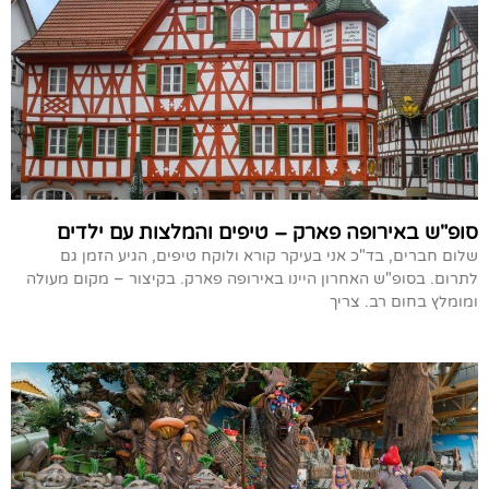
סופ"ש באירופה פארק – טיפים והמלצות עם ילדים
שלום חברים, בד"כ אני בעיקר קורא ולוקח טיפים, הגיע הזמן גם
לתרום. בסופ"ש האחרון היינו באירופה פארק. בקיצור – מקום מעולה
ומומלץ בחום רב. צריך