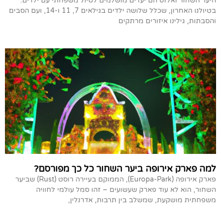
היער השחור ואלזס הם יעדים מושלמים לטיול משפחתי עם ילדים.
בטיולנו האחרון, שכלל שלושה ילדים בגילאים 7, 11 ו-14, ועם הסבים
והסבתות, גילינו איזורים מרתקים
למה פארק אירופה ביער השחור כל כך מפורסם?
פארק אירופה (Europa-Park), הממוקם בעיירה רוסט (Rust) שביער
השחור, הוא לא עוד פארק שעשועים – זהו סמל עולמי לחוויה
משפחתית מושקעת, שמשלב בין תרבות, אדרנלין,