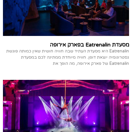
מסעדת Eatrenalin בפארק אירופה
Eatrenalin היא מסעדת העתיד שבה חוויה חושית שאין כמותה פוגשת
גסטרונומיה יוצאת דופן. חוויה מיוחדת ממתינה לכם במסעדת
Eatrenalin של פארק אירופה, מה הופך את