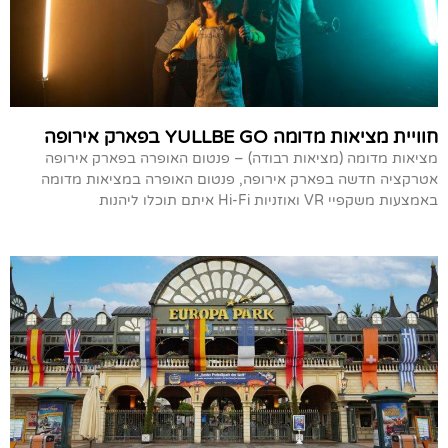
חוויית מציאות מדומה YULLBE GO בפארק אירופה
מציאות מדומה (מציאות רבודה) – פנטום האופרה בפארק אירופה
אטרקציה חדשה בפארק אירופה, פנטום האופרה במציאות מדומה
באמצעות משקפיי VR ואוזניות Hi-Fi איתם תוכלו ליהנות