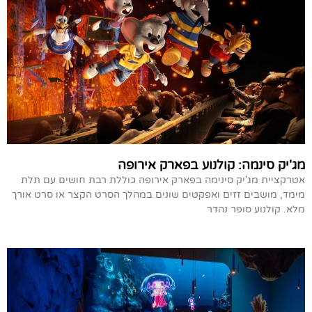
מג'יק סינמה: קולנוע בפארק אירופה
אטרקציית מג'יק סינימה בפארק אירופה כוללת רבת חושים עם תלת
מימד, מושבים זזים ואפקטים שונים במהלך הסרט הקצר או סרט אורך
מלא. קולנוע סופר נהדר