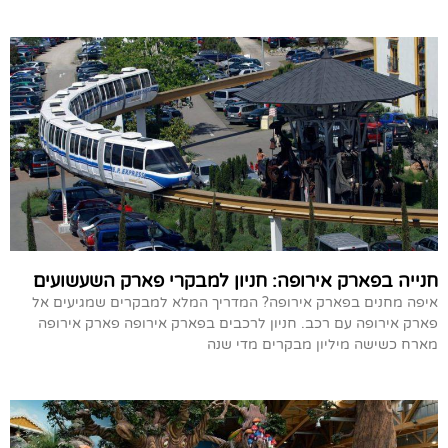
חנייה בפארק אירופה: חניון למבקרי פארק השעשועים
איפה מחנים בפארק אירופה? המדריך המלא למבקרים שמגיעים אל
פארק אירופה עם רכב. חניון לרכבים בפארק אירופה פארק אירופה
מארח כשישה מיליון מבקרים מדי שנה