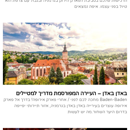
הרכישות שלכם בסביבת הפארק הירוק בגרמניה ובגבול עם צרפת הוא
טיול בפני עצמו. איפה נמצאים
באדן באדן – העיירה המפורסמת מדריך למטיילים
Baden-Baden מחכה לכם לפני / אחרי פארק אירופה! בדרך אל פארק
אירופה עוצרים בעירייה באדן באדן בגרמניה, אזור תיירותי יפייפה
בדרום היער השחור.מה יש לעשות